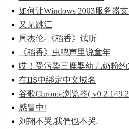
如何让Windows 2003服务器
又见跳江
周杰伦-《稻香》试听
《稻香》虫鸣声里说童年
哎！受污染三鹿婴幼儿奶粉约7
在IIS中绑定中文域名
谷歌Chrome浏览器( v0.2.149.
感冒中!
刘翔不哭,我們也不哭.